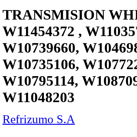
TRANSMISION WH
W11454372 , W11035
W10739660, W104698
W10735106, W107722
W10795114, W108709
W11048203
Refrizumo S.A